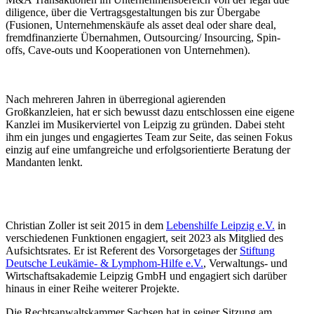
diligence, über die Vertragsgestaltungen bis zur Übergabe
(Fusionen, Unternehmenskäufe als asset deal oder share deal,
fremdfinanzierte Übernahmen, Outsourcing/ Insourcing, Spin-
offs, Cave-outs und Kooperationen von Unternehmen).
Nach mehreren Jahren in überregional agierenden
Großkanzleien, hat er sich bewusst dazu entschlossen eine eigene
Kanzlei im Musikerviertel von Leipzig zu gründen. Dabei steht
ihm ein junges und engagiertes Team zur Seite, das seinen Fokus
einzig auf eine umfangreiche und erfolgsorientierte Beratung der
Mandanten lenkt.
Christian Zoller ist seit 2015 in dem
Lebenshilfe Leipzig e.V.
in
verschiedenen Funktionen engagiert, seit 2023 als Mitglied des
Aufsichtsrates. Er ist Referent des Vorsorgetages der
Stiftung
Deutsche Leukämie- & Lymphom-Hilfe e.V.
, Verwaltungs- und
Wirtschaftsakademie Leipzig GmbH und engagiert sich darüber
hinaus in einer Reihe weiterer Projekte.
Die Rechtsanwaltskammer Sachsen hat in seiner Sitzung am